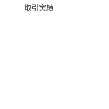
​取引実績
・大手成長企業（二次流通
業、IT、サービス業）
・中小企業各社（製造、小売
り、クリニック、サロン）
・士業（会計事務所・税理士
事務所・社会保険労務士）